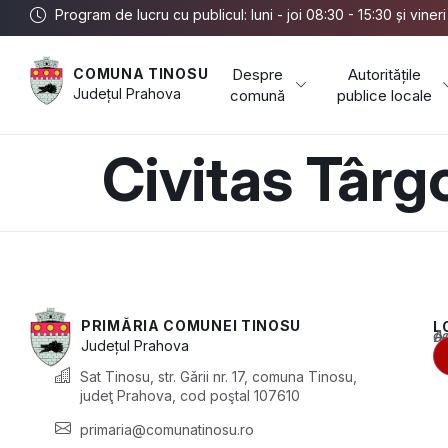
Program de lucru cu publicul: luni - joi 08:30 - 15:30 și viner
Despre
Autoritățile
COMUNA TINOSU
Județul
Prahova
comună
publice locale
Civitas Târg
PRIMĂRIA COMUNEI TINOSU
L
Acest conținu
Județul
Prahova
Sat Tinosu, str. Gǎrii nr. 17, comuna Tinosu,
judeţ Prahova, cod poştal 107610
primaria@comunatinosu.ro