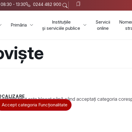
i 08:30 - 13:30
0244 482 900
Instituțiile
Servicii
Nomen
Primăria
și serviciile publice
online
str
oviște
OCALIZARE
t este blocat până când acceptați categoria corespunzătoare de cookie-uri.
Accept categoria Funcționalitate