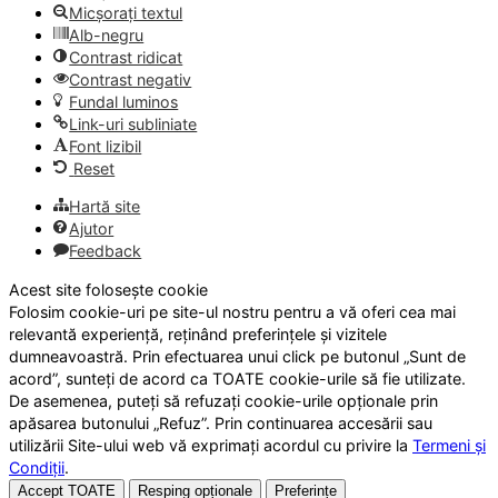
Micșorați textul
Alb-negru
Contrast ridicat
Contrast negativ
Fundal luminos
Link-uri subliniate
Font lizibil
Reset
Hartă site
Ajutor
Feedback
Acest site folosește cookie
Folosim cookie-uri pe site-ul nostru pentru a vă oferi cea mai
relevantă experiență, reținând preferințele și vizitele
dumneavoastră. Prin efectuarea unui click pe butonul „Sunt de
acord”, sunteți de acord ca TOATE cookie-urile să fie utilizate.
De asemenea, puteți să refuzați cookie-urile opționale prin
apăsarea butonului „Refuz”. Prin continuarea accesării sau
utilizării Site-ului web vă exprimați acordul cu privire la
Termeni și
Condiții
.
Accept TOATE
Resping opționale
Preferințe