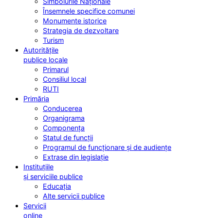
Simbolurile Naționale
Însemnele specifice comunei
Monumente istorice
Strategia de dezvoltare
Turism
Autoritățile
publice locale
Primarul
Consiliul local
RUTI
Primăria
Conducerea
Organigrama
Componența
Statul de funcții
Programul de funcționare și de audiențe
Extrase din legislație
Instituțiile
și serviciile publice
Educația
Alte servicii publice
Servicii
online