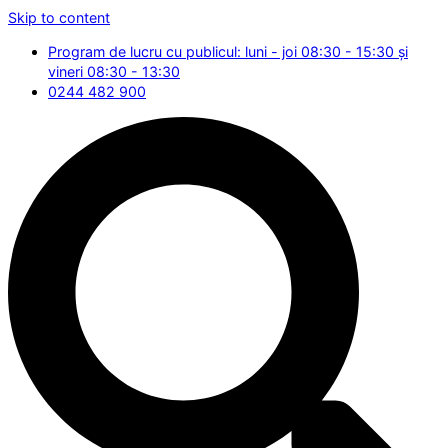
Skip to content
Program de lucru cu publicul: luni - joi 08:30 - 15:30 și
vineri 08:30 - 13:30
0244 482 900