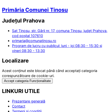
Primăria Comunei Tinosu
Județul
Prahova
Sat Tinosu, str. Gǎrii nr. 17, comuna Tinosu, judeţ Prahova,
cod poştal 107610
primaria@comunatinosu.ro
Program de lucru cu publicul: luni - joi 08:30 - 15:30 și
vineri 08:30 - 13:30
Localizare
Acest conținut este blocat până când acceptați categoria
corespunzătoare de cookie-uri.
Accept categoria Funcționalitate
LINKURI UTILE
Prezentare generală
Contact
Termeni și condiții