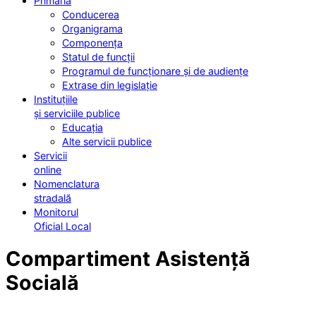
Primăria
Conducerea
Organigrama
Componența
Statul de funcții
Programul de funcționare și de audiențe
Extrase din legislație
Instituțiile
și serviciile publice
Educația
Alte servicii publice
Servicii
online
Nomenclatura
stradală
Monitorul
Oficial Local
Compartiment Asistență
Socială