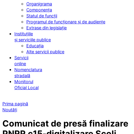
Organigrama
Componența
Statul de funcții
Programul de funcționare și de audiențe
Extrase din legislație
Instituțiile
și serviciile publice
Educația
Alte servicii publice
Servicii
online
Nomenclatura
stradală
Monitorul
Oficial Local
Prima pagină
Noutăți
Comunicat de presă finalizare
PNRR c15-digitalizare Școli