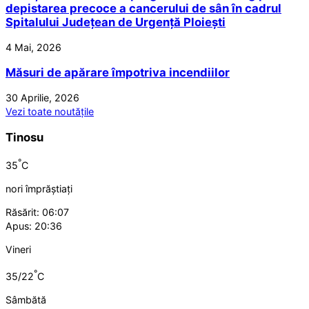
depistarea precoce a cancerului de sân în cadrul
Spitalului Județean de Urgență Ploiești
4 Mai, 2026
Măsuri de apărare împotriva incendiilor
30 Aprilie, 2026
Vezi toate noutățile
Tinosu
°
35
C
nori împrăștiați
Răsărit: 06:07
Apus: 20:36
Vineri
°
35/22
C
Sâmbătă