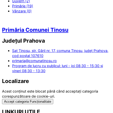
Guvern (2)
Primărie (19)
Vânzare (0)
Primăria Comunei Tinosu
Județul
Prahova
Sat Tinosu, str. Gǎrii nr. 17, comuna Tinosu, judeţ Prahova,
cod poştal 107610
primaria@comunatinosu.ro
Program de lucru cu publicul: luni - joi 08:30 - 15:30 și
vineri 08:30 - 13:30
Localizare
Acest conținut este blocat până când acceptați categoria
corespunzătoare de cookie-uri.
Accept categoria Funcționalitate
LINKURI UTILE