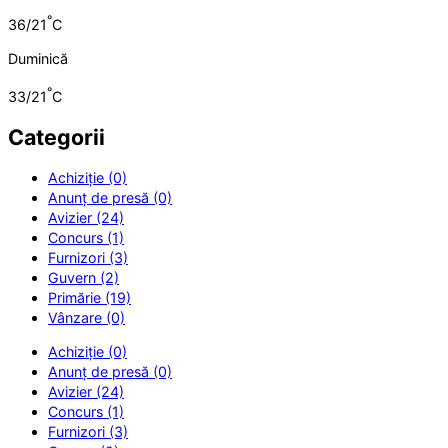
°
36/21
C
Duminică
°
33/21
C
Categorii
Achiziție (0)
Anunț de presă (0)
Avizier (24)
Concurs (1)
Furnizori (3)
Guvern (2)
Primărie (19)
Vânzare (0)
Achiziție (0)
Anunț de presă (0)
Avizier (24)
Concurs (1)
Furnizori (3)