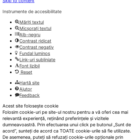
Skip to content
Instrumente de accesibilitate
Măriți textul
Micșorați textul
Alb-negru
Contrast ridicat
Contrast negativ
Fundal luminos
Link-uri subliniate
Font lizibil
Reset
Hartă site
Ajutor
Feedback
Acest site folosește cookie
Folosim cookie-uri pe site-ul nostru pentru a vă oferi cea mai
relevantă experiență, reținând preferințele și vizitele
dumneavoastră. Prin efectuarea unui click pe butonul „Sunt de
acord”, sunteți de acord ca TOATE cookie-urile să fie utilizate.
De asemenea, puteți să refuzați cookie-urile opționale prin