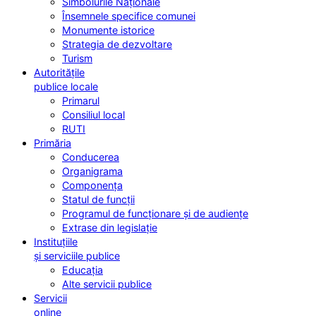
Simbolurile Naționale
Însemnele specifice comunei
Monumente istorice
Strategia de dezvoltare
Turism
Autoritățile
publice locale
Primarul
Consiliul local
RUTI
Primăria
Conducerea
Organigrama
Componența
Statul de funcții
Programul de funcționare și de audiențe
Extrase din legislație
Instituțiile
și serviciile publice
Educația
Alte servicii publice
Servicii
online