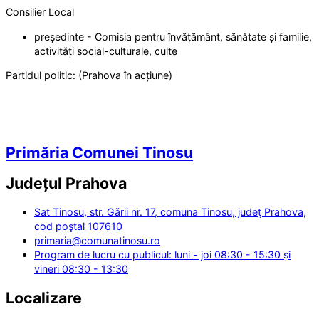
Consilier Local
președinte - Comisia pentru învățământ, sănătate și familie,
activități social-culturale, culte
Partidul politic:
(Prahova în acțiune)
Primăria Comunei Tinosu
Județul
Prahova
Sat Tinosu, str. Gǎrii nr. 17, comuna Tinosu, judeţ Prahova,
cod poştal 107610
primaria@comunatinosu.ro
Program de lucru cu publicul: luni - joi 08:30 - 15:30 și
vineri 08:30 - 13:30
Localizare