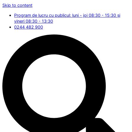
Skip to content
Program de lucru cu publicul: luni - joi 08:30 - 15:30 și
vineri 08:30 - 13:30
0244 482 900