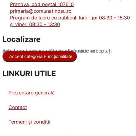
Prahova, cod poştal 107610
primaria@comunatinosu.ro
Program de lucru cu publicul: luni - joi 08:30 - 15:30
și vineri 08:30 - 13:30
Localizare
Acest conținut este blocat până când acceptați categoria corespunzătoare de cookie-uri.
Accept categoria Funcționalitate
LINKURI UTILE
Prezentare generală
Contact
Termeni și condiții