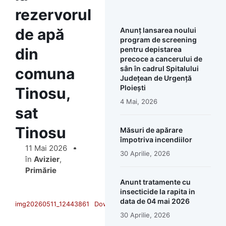
rezervorul
de apă
Anunț lansarea noului
program de screening
din
pentru depistarea
precoce a cancerului de
sân în cadrul Spitalului
comuna
Județean de Urgență
Ploiești
Tinosu,
4 Mai, 2026
sat
Tinosu
Măsuri de apărare
împotriva incendiilor
11 Mai 2026
30 Aprilie, 2026
în
Avizier
,
Primărie
Anunt tratamente cu
insecticide la rapita in
data de 04 mai 2026
img20260511_12443861
Download
30 Aprilie, 2026