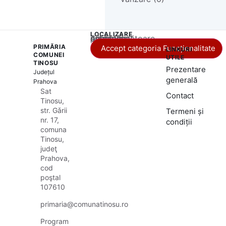
LOCALIZARE
Acest conținut este blocat până când acceptați categoria corespunzătoare de cookie-uri.
PRIMĂRIA
Accept categoria Funcționalitate
LINKURI
COMUNEI
UTILE
TINOSU
Prezentare
Județul
generală
Prahova
Sat
Contact
Tinosu,
str. Gǎrii
Termeni și
nr. 17,
condiții
comuna
Tinosu,
judeţ
Prahova,
cod
poştal
107610
primaria@comunatinosu.ro
Program