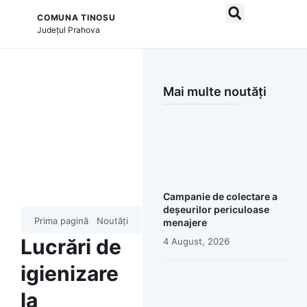
COMUNA TINOSU
și serviciile publice
Județul
Prahova
Mai multe noutăți
Campanie de colectare a
deșeurilor periculoase
Prima pagină
Noutăți
menajere
Lucrări de
4 August, 2026
igienizare
la