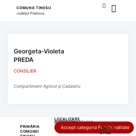
COMUNA TINOSU
Județul
Prahova
și serviciile publice
Georgeta-Violeta
PREDA
CONSILIER
Compartiment Agricol și Cadastru
LOCALIZARE
Acest conținut este blocat până când acceptați categoria corespunzătoare de cookie-uri.
PRIMĂRIA
Accept categoria Funcționalitate
LINKURI
COMUNEI
UTILE