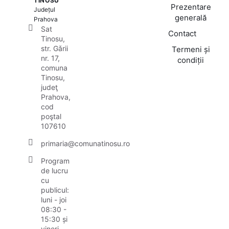
TINOSU
Prezentare
Județul
generală
Prahova
Sat
Contact
Tinosu,
str. Gǎrii
Termeni și
nr. 17,
condiții
comuna
Tinosu,
judeţ
Prahova,
cod
poştal
107610
primaria@comunatinosu.ro
Program
de lucru
cu
publicul:
luni - joi
08:30 -
15:30 și
vineri