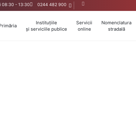
ri 08:30 - 13:30
0244 482 900
Instituțiile
Servicii
Nomenclatura
Primăria
și serviciile publice
online
stradală