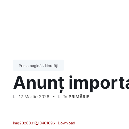
Prima pagină
Noutăți
Anunț importa
17 Martie 2026
în
PRIMĂRIE
img20260317_10461696
Download