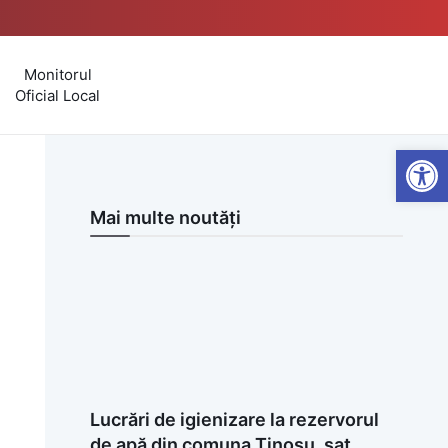
Monitorul
Oficial Local
Open
Mai multe noutăți
Lucrări de igienizare la rezervorul
de apă din comuna Tinosu, sat