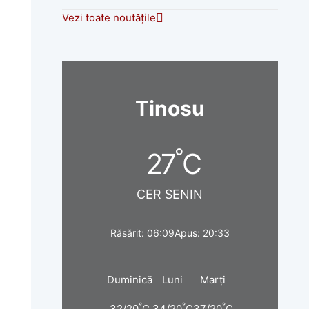
Vezi toate noutățile
Tinosu
°
27
C
CER SENIN
Răsărit: 06:09
Apus: 20:33
Duminică
Luni
Marți
°
°
°
32/20
C
34/20
C
37/20
C